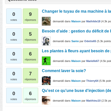
Changer le tuyau de ma machine à la
0
9
votes
réponses
demandé
dans
Maison
par
Mathilde18
(
4.3k
po
Besoin d'aide : gestion du déficit de 
0
5
votes
réponses
demandé
dans
Sante
par
Odette65
(
5.3k
points
Les plantes à fleurs ayant besoin de
0
6
votes
réponses
demandé
dans
Maison
par
Marielle67
(
4.5k
poi
Comment laver la soie?
0
7
votes
réponses
demandé
dans
Maison
par
Thierry64
(
5.9k
poin
Qu'est ce qu'une buse d'injection (d
0
6
votes
réponses
demandé
dans
Maison
par
Matthieu10
(
2.5k
po