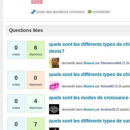
Questions liées
quels sont les différents types de ch
0
6
dents?
votes
réponses
demandé
dans
Beaute
par
Emmanuelle6
(
5.2k
quels sont les différents types de c
0
0
votes
réponses
demandé
dans
Beaute
par
Aimee93
(
5.2k
point
quels sont les modes de croissance
0
4
votes
réponses
demandé
dans
Beaute
par
Andree33
(
0
points)
quels sont les différents types de v
0
7