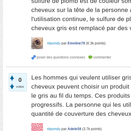
sulfure de plomb est de couleur som
cheveux sur la tête de la personne
l'utilisation continue, le sulfure de 
cheveux gris est remplacé par des 
répondu
par
Emeline78
(
6.3k
points)
Les hommes qui veulent utiliser gri
0
cheveux peuvent choisir un produit
votes
le gris au fil du temps. Ces produit
progressifs. La personne qui les util
quantité de couverture des cheveux 
répondu
par
Adele58
(
3.7k
points)