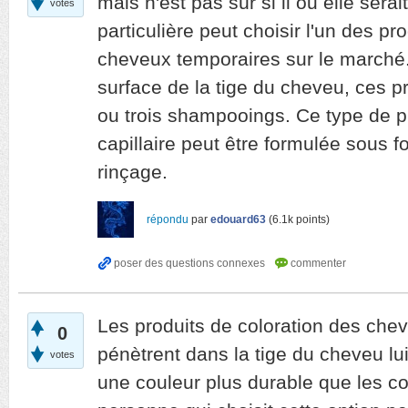
mais n'est pas sûr si il ou elle ser
votes
particulière peut choisir l'un des pr
cheveux temporaires sur le marché.
surface de la tige du cheveu, ces p
ou trois shampooings. Ce type de pr
capillaire peut être formulée sous 
rinçage.
répondu
par
edouard63
(
6.1k
points)
Les produits de coloration des che
0
pénètrent dans la tige du cheveu l
votes
une couleur plus durable que les c