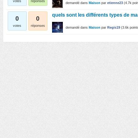
votes
réponses
demandé
dans
Maison
par
etienne23
(
4.7k
poin
quels sont les différents types de m
0
0
votes
réponses
demandé
dans
Maison
par
Regis19
(
3.6k
point