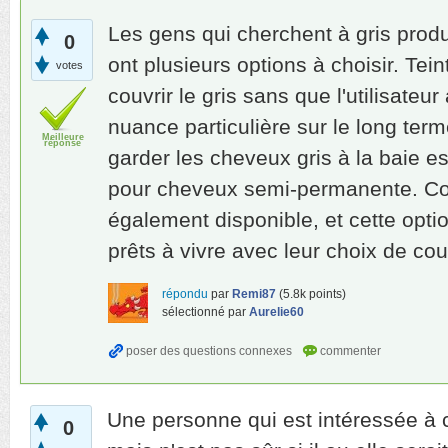
Les gens qui cherchent à gris produi
0
ont plusieurs options à choisir. Tei
votes
couvrir le gris sans que l'utilisateu
nuance particulière sur le long ter
Meilleure
réponse
garder les cheveux gris à la baie es
pour cheveux semi-permanente. Co
également disponible, et cette opti
prêts à vivre avec leur choix de co
répondu
par
Remi87
(
5.8k
points)
sélectionné
par
Aurelie60
Une personne qui est intéressée à c
0