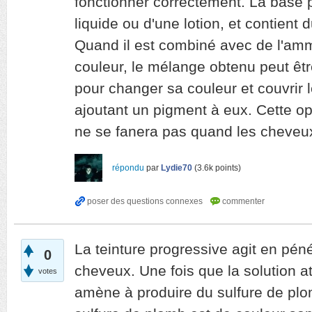
fonctionner correctement. La base p
liquide ou d'une lotion, et contient
Quand il est combiné avec de l'amm
couleur, le mélange obtenu peut êt
pour changer sa couleur et couvrir 
ajoutant un pigment à eux. Cette o
ne se fanera pas quand les cheveux
répondu
par
Lydie70
(
3.6k
points)
La teinture progressive agit en pén
0
cheveux. Une fois que la solution at
votes
amène à produire du sulfure de plo