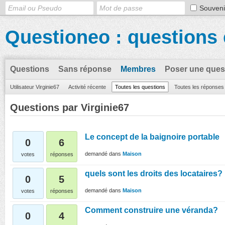
Souveni
Questioneo : questions 
Questions
Sans réponse
Membres
Poser une ques
Utilisateur Virginie67
Activité récente
Toutes les questions
Toutes les réponses
Questions par Virginie67
Le concept de la baignoire portable
0
6
demandé
dans
Maison
votes
réponses
quels sont les droits des locataires?
0
5
demandé
dans
Maison
votes
réponses
Comment construire une véranda?
0
4