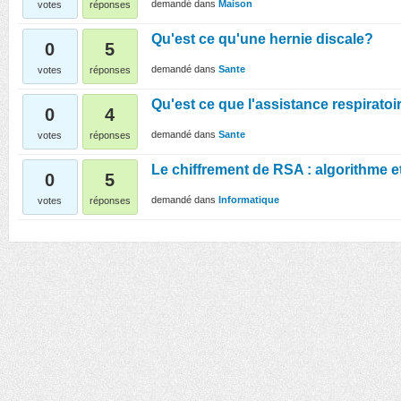
demandé
dans
Maison
votes
réponses
Qu'est ce qu'une hernie discale?
0
5
demandé
dans
Sante
votes
réponses
Qu'est ce que l'assistance respiratoi
0
4
demandé
dans
Sante
votes
réponses
Le chiffrement de RSA : algorithme 
0
5
demandé
dans
Informatique
votes
réponses